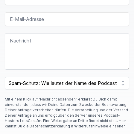
Also ich finde das wirklich sehr gut, weil äh
E-MAIL-ADRESSE
Leidenschaft finde ich toll und wenn du die
dreifache Leidenschaft jetzt in dir vereinigst, ähm
NACHRICHT
dann kann das nur ein leidenschaftliches
Gespräch werden über leidenschaftliche
Themenwelt womöglich,
Ähm du warst im März in
Vietnam und hast dort dein neues Buch
vorgestellt, das auf Vietnamesisch erschienen ist.
SPAM CAPTCHA
Ich finde es erstmal sehr bemerkenswert, dass
dein Buch auf vietnamesisch erscheint, denn ich
Mit einem Klick auf "Nachricht absenden" erklärst Du Dich damit
bin ehrlich, wir waren nicht klar, dass das so ein
einverstanden, dass wir Deine Daten zum Zwecke der Beantwortung
großer Buchmarkt ist,
weiß nur Bücher in Europa,
Deiner Anfrage verarbeiten dürfen. Die Verarbeitung und der Versand
Deiner Anfrage an uns erfolgt über den Server unseres Podcast-
die erscheinen eventuell noch in Amerika oder im
Hosters LetsCast.fm. Eine Weitergabe an Dritte findet nicht statt. Hier
kannst Du die
Datenschutzerklärung & Widerrufshinweise
einsehen.
im englischsprachigen Ausland. Ähm was hat's