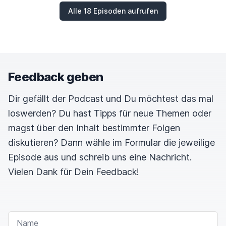
IsabelleMüller.
Hallo IsabelleMüller, vielen Dank,
Alle 18 Episoden aufrufen
dass du dir die Zeit genommen hast für unser
Gespräch heute. Ich freue mich ganz arg drauf.
Bevor wir wirklich anfangen mit dem Gespräch
ähm kannst du dich vielleicht ganz kurz mal
Feedback geben
vorstellen.
Dir gefällt der Podcast und Du möchtest das mal
Isabelle
00:01:56
loswerden? Du hast Tipps für neue Themen oder
magst über den Inhalt bestimmter Folgen
Ja hallo Wolfgang. Danke, dass ich hier sein darf.
diskutieren? Dann wähle im Formular die jeweilige
Hm mich vorstellen, ja äh ich bin äh Schriftstellerin
Episode aus und schreib uns eine Nachricht.
aus Leidenschaft. Ich bin Stifterin aus
Vielen Dank für Dein Feedback!
Leidenschaft,
und äh ich bin Mensch aus
Leidenschaft würde ich sagen.
NAME
Wolfgang
00:02:12