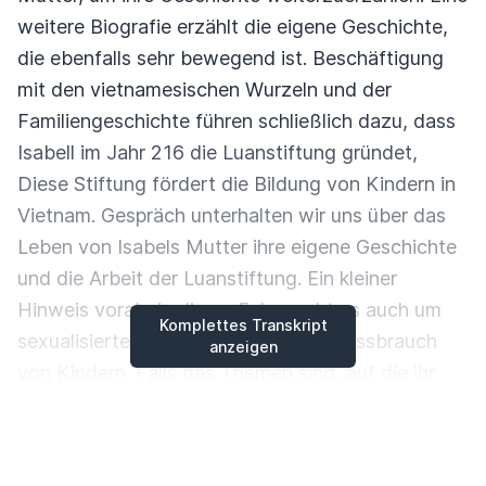
weitere Biografie erzählt die eigene Geschichte,
die ebenfalls sehr bewegend ist.
Beschäftigung
mit den vietnamesischen Wurzeln und der
Familiengeschichte führen schließlich dazu, dass
Isabell im Jahr 216 die Luanstiftung gründet,
Diese Stiftung fördert die Bildung von Kindern in
Vietnam.
Gespräch unterhalten wir uns über das
Leben von Isabels Mutter ihre eigene Geschichte
und die Arbeit der Luanstiftung.
Ein kleiner
Hinweis vorab, in dieser Folge geht es auch um
Komplettes Transkript
sexualisierte Gewalt und sexuellen Missbrauch
anzeigen
von Kindern. Falls das Themen sind, auf die ihr
empfindlich reagiert, dann solltet ihr diese Folge
nicht oder zumindest nicht alleine anhören.
Jetzt
wünsche ich euch viel Spaß mit dem Gespräch mit